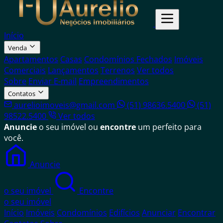
Início
Venda
Apartamentos
Casas
Condomínios Fechados
Imóveis
Comerciais
Lançamentos
Terrenos
Ver todos
Sobre
Enviar E-mail
Empreendimentos
Contatos
aurelioimoveis@gmail.com
(51) 98636.5400
(51)
98522.5400
Ver todos
Anuncie
o seu imóvel ou
encontre
um perfeito para
você.
Anuncie
o seu imóvel
Encontre
o seu imóvel
Início
Imóveis
Condomínios
Edifícios
Anunciar
Encontrar