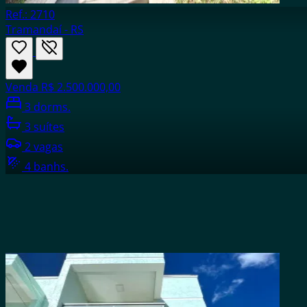
Ref.: 2710
Tramandaí - RS
Venda
R$ 2.500.000,00
3 dorms.
3 suítes
2 vagas
4 banhs.