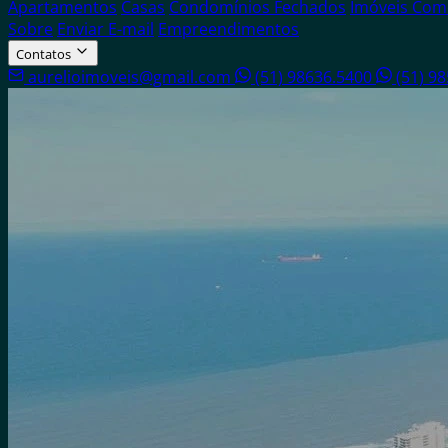
Apartamentos
Casas
Condomínios Fechados
Imóveis Come
Sobre
Enviar E-mail
Empreendimentos
Contatos
aurelioimoveis@gmail.com
(51) 98636.5400
(51) 9