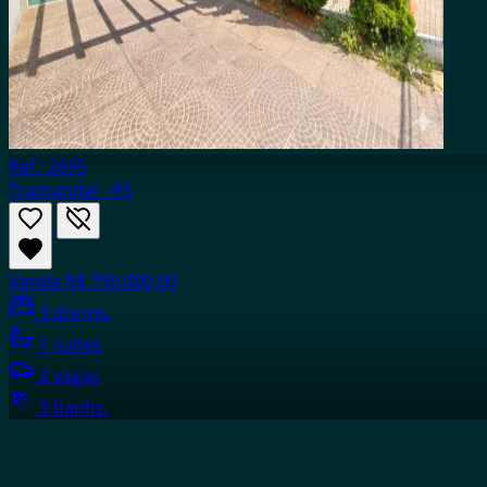
Ref.: 2695
Tramandaí - RS
Venda
R$ 790.000,00
3 dorms.
1 suítes
2 vagas
3 banhs.