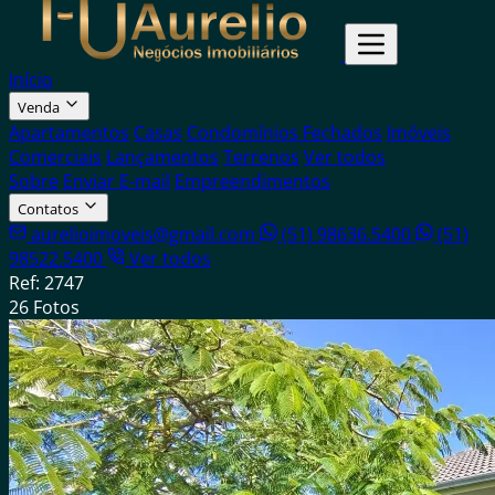
Início
Venda
Apartamentos
Casas
Condomínios Fechados
Imóveis
Comerciais
Lançamentos
Terrenos
Ver todos
Sobre
Enviar E-mail
Empreendimentos
Contatos
aurelioimoveis@gmail.com
(51) 98636.5400
(51)
98522.5400
Ver todos
Ref: 2747
26 Fotos