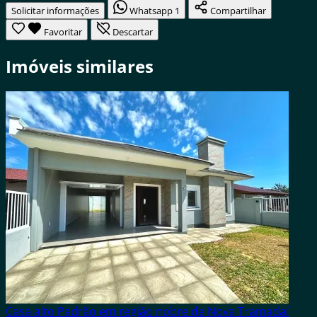
Solicitar informações
Whatsapp
1
Compartilhar
Favoritar
Descartar
Imóveis similares
Casa alto Padrão em região nobre de Nova Tramadaí