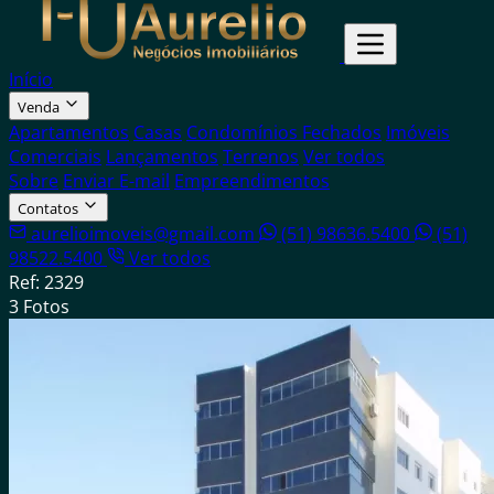
Início
Venda
Apartamentos
Casas
Condomínios Fechados
Imóveis
Comerciais
Lançamentos
Terrenos
Ver todos
Sobre
Enviar E-mail
Empreendimentos
Contatos
aurelioimoveis@gmail.com
(51) 98636.5400
(51)
98522.5400
Ver todos
Ref: 2329
3 Fotos