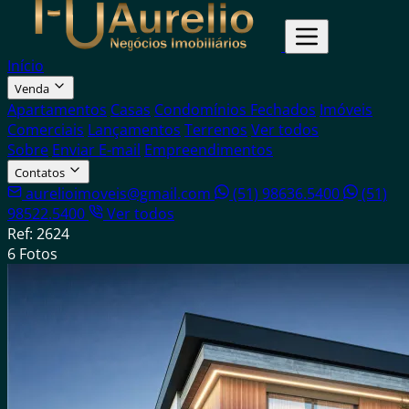
Início
Venda
Apartamentos
Casas
Condomínios Fechados
Imóveis
Comerciais
Lançamentos
Terrenos
Ver todos
Sobre
Enviar E-mail
Empreendimentos
Contatos
aurelioimoveis@gmail.com
(51) 98636.5400
(51)
98522.5400
Ver todos
Ref: 2624
6 Fotos