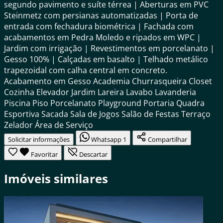
segundo pavimento e suíte térrea | Aberturas em PVC
Steinmetz com persianas automatizadas | Porta de
entrada com fechadura biométrica | Fachada com
acabamentos em Pedra Moledo e ripados em WPC |
Jardim com irrigação | Revestimentos em porcelanato |
Gesso 100% | Calçadas em basalto | Telhado metálico
trapezoidal com calha central em concreto.
Acabamento em Gesso
Academia
Churrasqueira
Closet
Cozinha
Elevador
Jardim
Lareira
Lavabo
Lavanderia
Piscina
Piso Porcelanato
Playground
Portaria
Quadra
Esportiva
Sacada
Sala de Jogos
Salão de Festas
Terraço
Zelador
Área de Serviço
Solicitar informações
Whatsapp
1
Compartilhar
Favoritar
Descartar
Imóveis similares