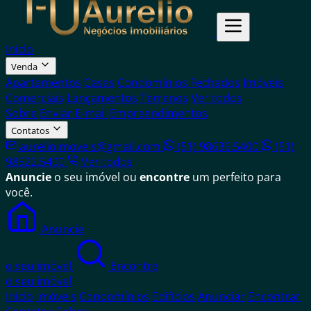
Início
Venda
Apartamentos
Casas
Condomínios Fechados
Imóveis
Comerciais
Lançamentos
Terrenos
Ver todos
Sobre
Enviar E-mail
Empreendimentos
Contatos
aurelioimoveis@gmail.com
(51) 98636.5400
(51)
98522.5400
Ver todos
Anuncie
o seu imóvel ou
encontre
um perfeito para
você.
Anuncie
o seu imóvel
Encontre
o seu imóvel
Início
Imóveis
Condomínios
Edifícios
Anunciar
Encontrar