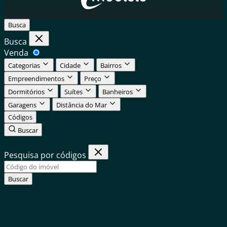
Busca
Busca
Venda
Categorias
Cidade
Bairros
Empreendimentos
Preço
Dormitórios
Suítes
Banheiros
Garagens
Distância do Mar
Códigos
Buscar
Pesquisa por códigos
Buscar