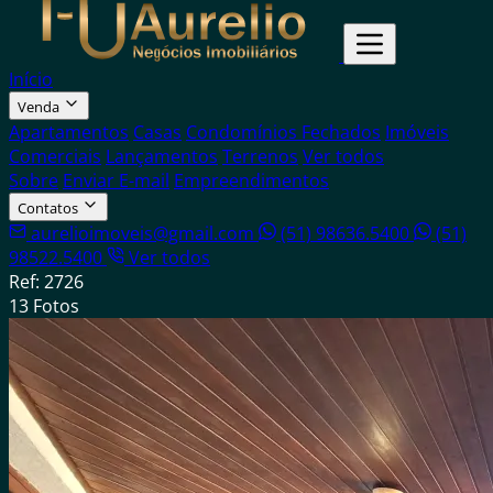
Início
Venda
Apartamentos
Casas
Condomínios Fechados
Imóveis
Comerciais
Lançamentos
Terrenos
Ver todos
Sobre
Enviar E-mail
Empreendimentos
Contatos
aurelioimoveis@gmail.com
(51) 98636.5400
(51)
98522.5400
Ver todos
Ref: 2726
13 Fotos